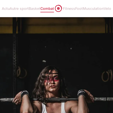
Actu
Autre sport
Basket
Combat
Fitness
Foot
Musculation
Velo