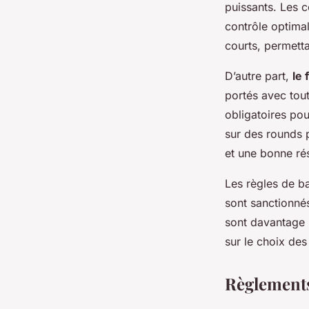
Kylian
•
22 avril 2025
•
5 min de lecture
puissants. Les 
contrôle optima
courts, permetta
D’autre part,
le 
portés avec tout
obligatoires pou
sur des rounds 
et une bonne ré
Les règles de b
sont sanctionnés
sont davantage b
sur le choix des
Règlements