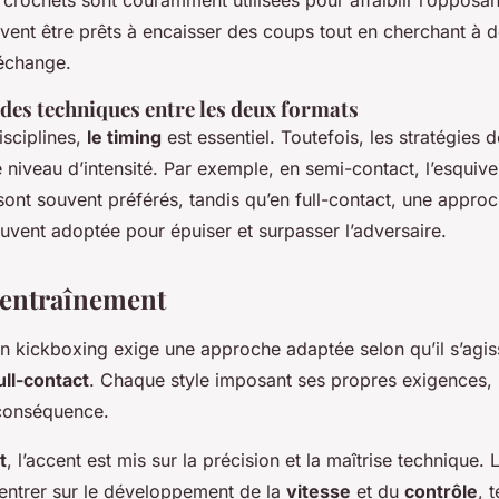
 crochets sont couramment utilisées pour affaiblir l’opposan
vent être prêts à encaisser des coups tout en cherchant à 
échange.
es techniques entre les deux formats
isciplines,
le timing
est essentiel. Toutefois, les stratégies d
e niveau d’intensité. Par exemple, en semi-contact, l’esquive 
nt souvent préférés, tandis qu’en full-contact, une approc
uvent adoptée pour épuiser et surpasser l’adversaire.
’entraînement
en kickboxing exige une approche adaptée selon qu’il s’agi
ull-contact
. Chaque style imposant ses propres exigences, i
 conséquence.
t
, l’accent est mis sur la précision et la maîtrise technique.
entrer sur le développement de la
vitesse
et du
contrôle
, 