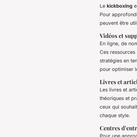
Le
kickboxing
es
Pour approfondi
peuvent être util
Vidéos et supp
En ligne, de no
Ces ressources 
stratégies en te
pour optimiser 
Livres et artic
Les livres et ar
théoriques et p
ceux qui souhai
chaque style.
Centres d’ent
Pour une approc