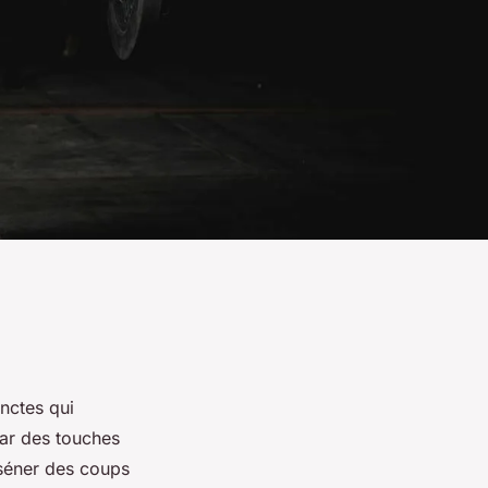
inctes qui
par des touches
sséner des coups