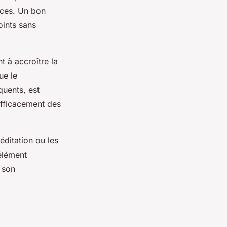
aces. Un bon
oints sans
t à accroître la
ue le
quents, est
efficacement des
éditation ou les
élément
 son