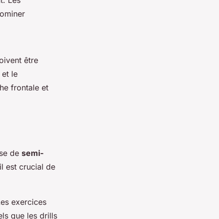
t. Les
dominer
oivent être
et le
he frontale et
sse de
semi-
l est crucial de
 Les exercices
tels que les drills