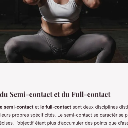
contact et Full-
 du Semi-contact et du Full-contact
le semi-contact
et
le full-contact
sont deux disciplines dist
kboxing
leurs propres spécificités. Le semi-contact se caractérise 
écises, l’objectif étant plus d’accumuler des points que d’a