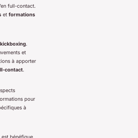
en full-contact.
s
et
formations
 kickboxing
.
uvements et
tions à apporter
ll-contact
.
aspects
formations pour
écifiques à
 est bénéfique.