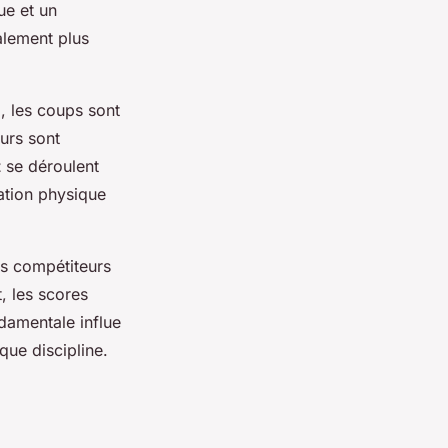
ue et un
alement plus
, les coups sont
eurs sont
t
se déroulent
ation physique
es compétiteurs
, les scores
ndamentale influe
que discipline.