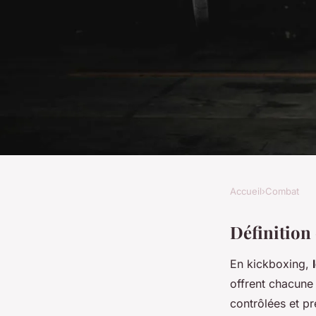
Accueil
›
Combat
COMBAT
Découverte du Semi-
Définition
En kickboxing,
contact dans le Kic
offrent chacune 
contrôlées et pr