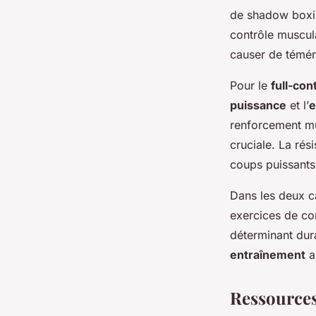
de shadow boxin
contrôle muscul
causer de téméri
Pour le
full-con
puissance
et l’
e
renforcement mus
cruciale. La rés
coups puissants
Dans les deux ca
exercices de co
déterminant dur
entraînement
a
Ressources