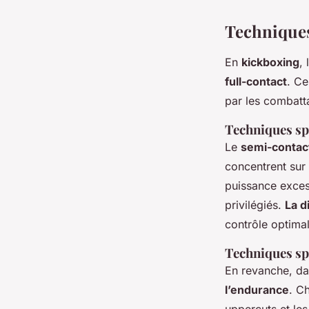
Techniques
En
kickboxing
,
full-contact
. Ce
par les combatt
Techniques sp
Le
semi-contac
concentrent sur
puissance exces
privilégiés.
La d
contrôle optimal
Techniques spé
En revanche, da
l’endurance
. C