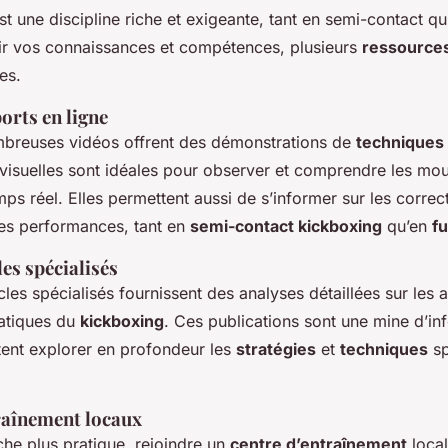
t une discipline riche et exigeante, tant en semi-contact qu’
r vos connaissances et compétences, plusieurs
ressource
es.
orts en ligne
mbreuses vidéos offrent des démonstrations de
techniques
visuelles sont idéales pour observer et comprendre les mo
mps réel. Elles permettent aussi de s’informer sur les correc
les performances, tant en
semi-contact kickboxing
qu’en
fu
les spécialisés
ticles spécialisés fournissent des analyses détaillées sur les 
ratiques du
kickboxing
. Ces publications sont une mine d’in
tent explorer en profondeur les
stratégies
et
techniques
sp
raînement locaux
he plus pratique, rejoindre un
centre d’entraînement
local