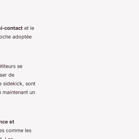
i-contact
et le
proche adoptée
titeurs se
iser de
 sidekick, sont
n maintenant un
nce et
ques comme les