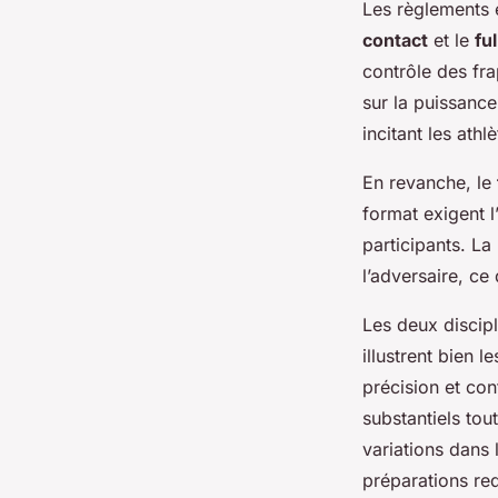
Les règlements e
contact
et le
fu
contrôle des fra
sur la puissanc
incitant les athl
En revanche, le
format exigent l
participants. La
l’adversaire, ce
Les deux discip
illustrent bien 
précision et con
substantiels tou
variations dans 
préparations re