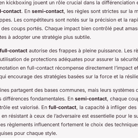
n kickboxing jouent un rôle crucial dans la différenciation 
ll-contact
. En
semi-contact
, les règles sont strictes sur la 
ppes. Les compétiteurs sont notés sur la précision et la rapi
e des coups portés. Chaque impact bien contrôlé peut amass
ètes à adopter une stratégie plus subtile.
full-contact
autorise des frappes à pleine puissance. Les r
’utilisation de protections adéquates pour assurer la sécurit
 notation en full-contact récompense directement l’impact ef
 qui encourage des stratégies basées sur la force et la résili
lines partagent des bases communes, mais leurs systèmes d
les différences fondamentales. En
semi-contact
, chaque co
trôle est valorisé. En
full-contact
, la capacité à infliger d
t en résistant à ceux de l’adversaire est essentielle pour le 
les règlements influencent fortement le choix des technique
quises pour chaque style.