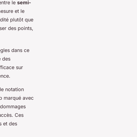
entre le
semi-
mesure et le
dité plutôt que
er des points,
ègles dans ce
é des
ficace sur
ence.
e notation
up marqué avec
es dommages
succès. Ces
s et des