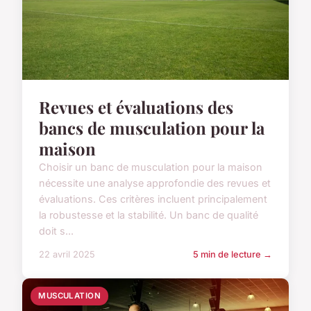
Revues et évaluations des
bancs de musculation pour la
maison
Choisir un banc de musculation pour la maison
nécessite une analyse approfondie des revues et
évaluations. Ces critères incluent principalement
la robustesse et la stabilité. Un banc de qualité
doit s...
22 avril 2025
5 min de lecture →
MUSCULATION