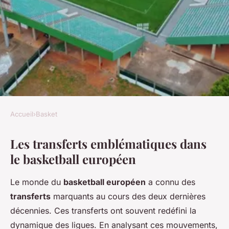
Accueil
›
Basket
BASKET
Les transferts emblématiques dans
Les transferts qui ont
le basketball européen
bouleversé le basketball
européen
Le monde du
basketball européen
a connu des
transferts
marquants au cours des deux dernières
Kylian
•
23 avril 2025
•
5 min de lecture
décennies. Ces transferts ont souvent redéfini la
dynamique des ligues. En analysant ces mouvements,